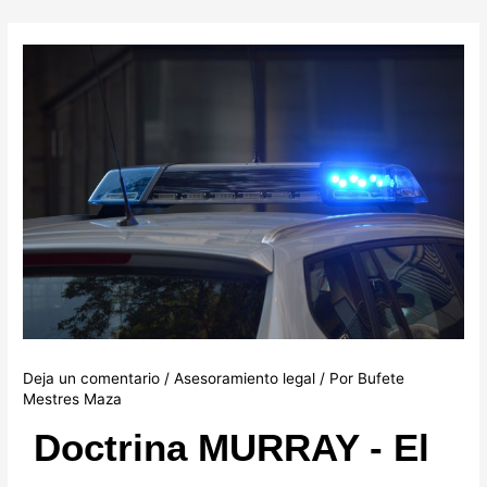
Ir
Navegación
al
de
contenido
entradas
Deja un comentario
/
Asesoramiento legal
/ Por
Bufete
Mestres Maza
Doctrina MURRAY - El